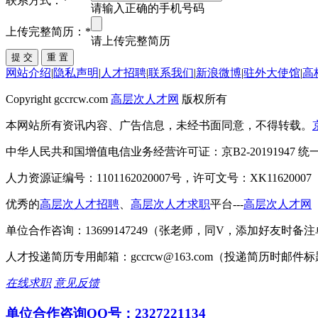
联系方式：
*
请输入正确的手机号码
上传完整简历：
*
请上传完整简历
网站介绍
|
隐私声明
|
人才招聘
|
联系我们
|
新浪微博
|
驻外大使馆
|
高
Copyright gccrcw.com
高层次人才网
版权所有
本网站所有资讯内容、广告信息，未经书面同意，不得转载。
中华人民共和国增值电信业务经营许可证：京B2-20191947 统一社会
人力资源证编号：1101162020007号，许可文号：XK11620007
优秀的
高层次人才招聘
、
高层次人才求职
平台---
高层次人才网
单位合作咨询：13699147249（张老师，同V，添加好友时备注单位
人才投递简历专用邮箱：gccrcw@163.com（投递简历时邮
在线求职
意见反馈
单位合作咨询QQ号：2327221134