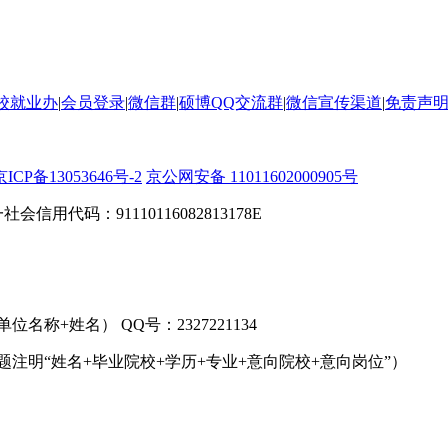
校就业办
|
会员登录
|
微信群
|
硕博QQ交流群
|
微信宣传渠道
|
免责声
京ICP备13053646号-2
京公网安备 11011602000905号
信用代码：91110116082813178E
名称+姓名） QQ号：2327221134
件标题注明“姓名+毕业院校+学历+专业+意向院校+意向岗位”）