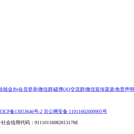
校就业办
|
会员登录
|
微信群
|
硕博QQ交流群
|
微信宣传渠道
|
免责声
京ICP备13053646号-2
京公网安备 11011602000905号
信用代码：91110116082813178E