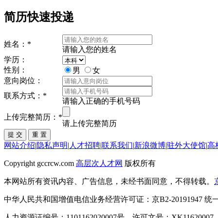
简历快速投递
姓名：
*
请输入您的姓名
学历：
性别：
男
女
意向岗位：
联系方式：
*
请输入正确的手机号码
上传完整简历：
*
请上传完整简历
网站介绍
|
隐私声明
|
人才招聘
|
联系我们
|
新浪微博
|
驻外大使馆
|
高
Copyright gccrcw.com
高层次人才网
版权所有
本网站所有资讯内容、广告信息，未经书面同意，不得转载。
中华人民共和国增值电信业务经营许可证：京B2-20191947 统一社会
人力资源证编号：1101162020007号，许可文号：XK11620007