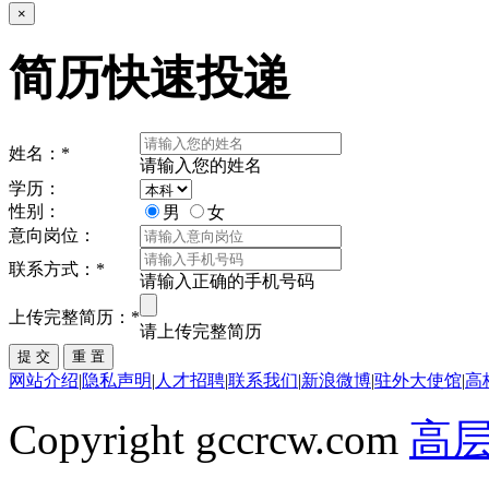
×
简历快速投递
姓名：
*
请输入您的姓名
学历：
性别：
男
女
意向岗位：
联系方式：
*
请输入正确的手机号码
上传完整简历：
*
请上传完整简历
网站介绍
|
隐私声明
|
人才招聘
|
联系我们
|
新浪微博
|
驻外大使馆
|
高
Copyright gccrcw.com
高