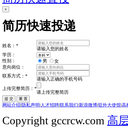
×
简历快速投递
姓名：
*
请输入您的姓名
学历：
性别：
男
女
意向岗位：
联系方式：
*
请输入正确的手机号码
上传完整简历：
*
请上传完整简历
网站介绍
|
隐私声明
|
人才招聘
|
联系我们
|
新浪微博
|
驻外大使馆
|
高
Copyright gccrcw.com
高